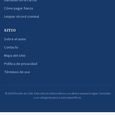
Llamadas en la cárcel
Cómo pagar fianza
Limpiar récord criminal
SITIO
Sobre el autor
Contacto
Mapa del sitio
Política de privacidad
Términos de uso
©
2026
Prisión en USA. Este sitio es informativo y no ofrece asesoría legal. Consulte
a un abogado para casos específicos.