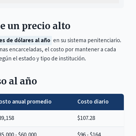
e un precio alto
es de dólares al año
en su sistema penitenciario.
as encarceladas, el costo por mantener a cada
gún el estado y tipo de institución.
o al año
osto anual promedio
Costo diario
39,158
$107.28
35,000 - $60,000
$96 - $164