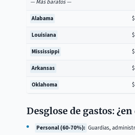
— Más baratos —
Alabama
$
Louisiana
$
Mississippi
$
Arkansas
$
Oklahoma
$
Desglose de gastos: ¿en 
Personal (60-70%):
Guardias, administ