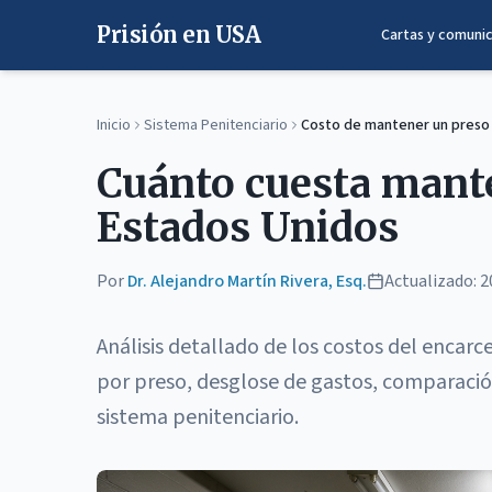
Prisión en USA
Cartas y comuni
Inicio
Sistema Penitenciario
Costo de mantener un preso
Cuánto cuesta mante
Estados Unidos
Por
Dr. Alejandro Martín Rivera, Esq.
Actualizado:
2
Análisis detallado de los costos del encar
por preso, desglose de gastos, comparaci
sistema penitenciario.