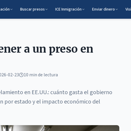
cación
Buscar presos
ICE Inmigración
Enviar dinero
Vis
ner a un preso en
026-02-23
10 min
de lectura
celamiento en EE.UU.: cuánto gasta el gobierno
ón por estado y el impacto económico del