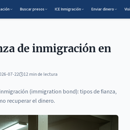
cación
Buscar presos
ICE Inmigración
Enviar dinero
Vis
nza de inmigración en
026-07-22
12 min
de lectura
inmigración (immigration bond): tipos de fianza,
o recuperar el dinero.