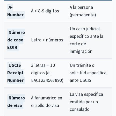
A-
A la persona
A + 8-9 dígitos
Number
(permanente)
Un caso judicial
Número
específico ante la
de caso
Letra + números
corte de
EOIR
inmigración
USCIS
3 letras + 10
Un trámite o
Receipt
dígitos (ej.
solicitud específica
Number
EAC1234567890)
ante USCIS
La visa específica
Número
Alfanumérico en
emitida por un
de visa
el sello de visa
consulado